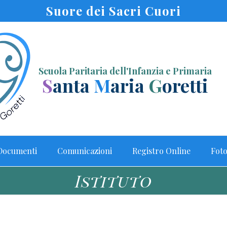
Suore dei Sacri Cuori
Scuola Paritaria dell'Infanzia e Primaria
S
anta
M
aria
G
oretti
Documenti
Comunicazioni
Registro Online
Fot
Istituto