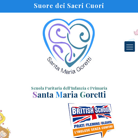
Suore dei Sacri Cuori
Scuola Paritaria dell'Infanzia e Primaria
S
anta
M
aria
G
oretti